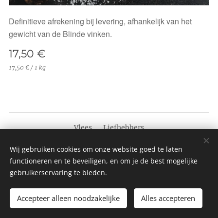
Definitieve afrekening bij levering, afhankelijk van het
gewicht van de Blinde vinken.
17,50
€
17,50 € / 1 kg
Vlees ♥ Liefhebbers
Algemene Voorwaarden
|
Privacybeleid
Wij gebruiken cookies om onze website goed te laten
Cookies
functioneren en te beveiligen, en om je de best mogelijke
gebruikerservaring te bieden.
Accepteer alleen noodzakelijke
Alles accepteren
Toevoegen aan de winkelwagen